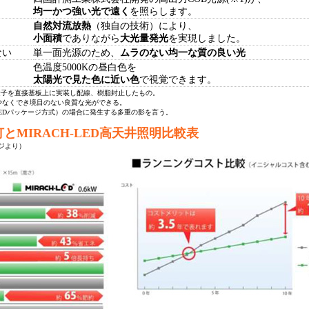
均一かつ強い光で遠く
を照らします。
自然対流放熱
（独自の技術）により、
小面積
でありながら
大光量発光
を実現しました。
ない
単一面光源のため、
ムラのない均一な質の良い光
色温度5000Kの昼白色を
太陽光で見た色に近い色
で視覚できます。
略。LED素子を直接基板上に実装し配線、樹脂封止したもの。
少なくでき境目のない良質な光ができる。
のLEDパッケージ方式）の場合に発生する多重の影を言う。
とMIRACH-LED高天井照明比較表
ジより）