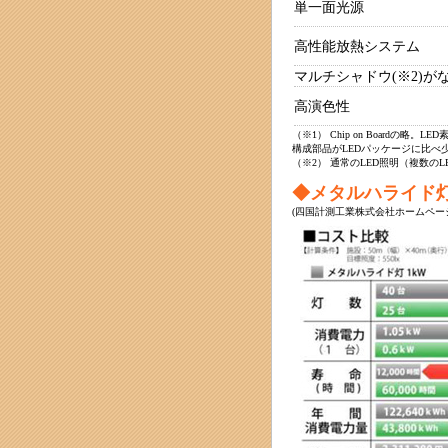
単一面光源
高性能放熱システム
マルチシャドウ(※2)が
高演色性
（※1） Chip on Boardの
構成部品がLEDパッケージに比べ
（※2） 通常のLED照明（複数
◆メタルハライド灯
(四国計測工業株式会社ホームペー