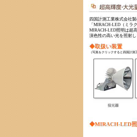
四国計測工業株式会社製
「MIRACH-LED（
MIRACH-LED照明は
演色性の高い光を照射し
◆取扱い装置
（写真をクリックすると四国計測
◆MIRACH-LE