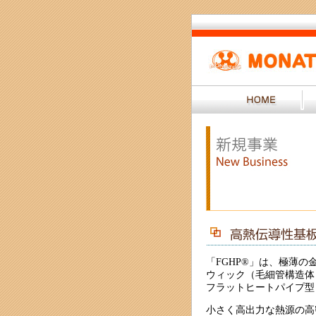
「FGHP®」は、極薄
ウィック（毛細管構造体
フラットヒートパイプ型
小さく高出力な熱源の高