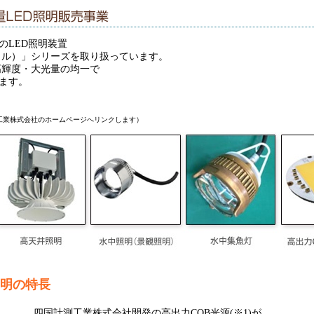
のLED照明装置
ミラクル）」シリーズを取り扱っています。
超高輝度・大光量の均一で
ます。
工業株式会社のホームページへリンクします）
D照明の特長
四国計測工業株式会社開発の高出力COB光源(※1)が、