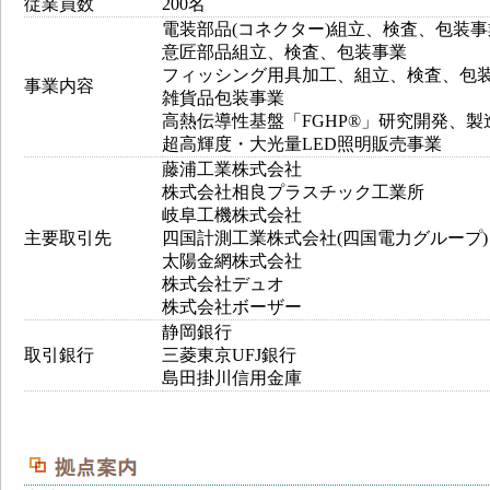
従業員数
200名
電装部品(コネクター)組立、検査、包装事
意匠部品組立、検査、包装事業
フィッシング用具加工、組立、検査、包
事業内容
雑貨品包装事業
高熱伝導性基盤「FGHP®」研究開発、製
超高輝度・大光量LED照明販売事業
藤浦工業株式会社
株式会社相良プラスチック工業所
岐阜工機株式会社
主要取引先
四国計測工業株式会社(四国電力グループ)
太陽金網株式会社
株式会社デュオ
株式会社ボーザー
静岡銀行
取引銀行
三菱東京UFJ銀行
島田掛川信用金庫